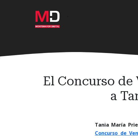
Ir
al
·
contenido
principal
El Concurso de 
a Ta
Tania María Pri
Concurso de Ven