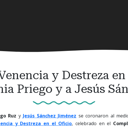
Venencia y Destreza en 
nia Priego y a Jesús Sá
ego Ruz
y
Jesús Sánchez Jiménez
se coronaron al medio
encia y Destreza en el Oficio
, celebrado en el
Compl