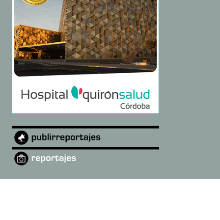
©
2026
Montemayor Digital
·
Quiénes somos
·
diarioandaluciadigital@gmail.com